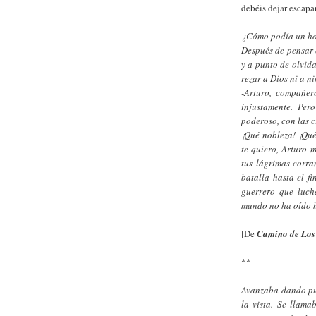
debéis dejar escap
¿Cómo podía un hom
Después de pensar e
y a punto de olvida
rezar a Dios ni a n
-Arturo, compañer
injustamente. Per
poderoso, con las c
¡Qué nobleza! ¡Qué
te quiero, Arturo 
tus lágrimas corra
batalla hasta el fi
guerrero que luch
mundo no ha oído 
[De
Camino de Los
**
Avanzaba dando pu
la vista. Se llama