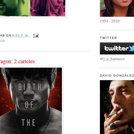
1954 - 2010
JAB
EN
9:04 P. M.
TWITTER
EIA
@j_a_barrueco
ragon: 2 carteles
DAVID GONZÁLE