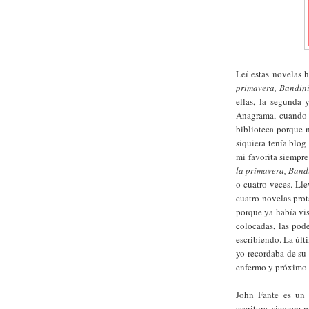
Leí estas novelas
primavera, Bandin
ellas, la segunda y
Anagrama, cuando s
biblioteca porque n
siquiera tenía blog
mi favorita siempr
la primavera, Band
o cuatro veces. Ll
cuatro novelas prot
porque ya había vis
colocadas, las pod
escribiendo. La últ
yo recordaba de su 
enfermo y próximo 
John Fante es un 
escritura, siempre m