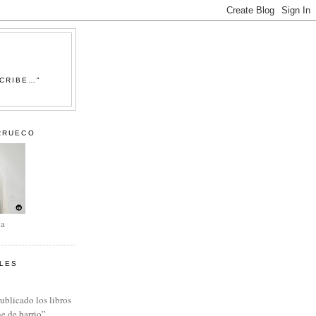
SCRIBE…"
RRUECO
la
LES
ublicado los libros
e de barrio”,