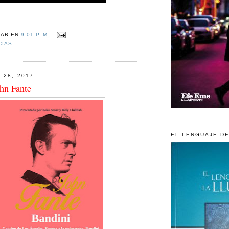
JAB
EN
9:01 P. M.
CIAS
 28, 2017
ohn Fante
EL LENGUAJE DE