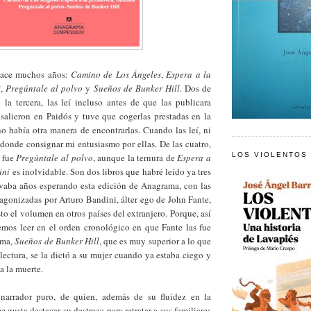
 hace muchos años:
Camino de Los Ángeles
,
Espera a la
i
,
Pregúntale al polvo
y
Sueños de Bunker Hill
. Dos de
 la tercera, las leí incluso antes de que las publicara
alieron en Paidós y tuve que cogerlas prestadas en la
o había otra manera de encontrarlas. Cuando las leí, ni
 donde consignar mi entusiasmo por ellas. De las cuatro,
LOS VIOLENTOS
e fue
Pregúntale al polvo
, aunque la ternura de
Espera a
ini
es inolvidable. Son dos libros que habré leído ya tres
evaba años esperando esta edición de Anagrama, con las
agonizadas por Arturo Bandini, álter ego de John Fante,
to el volumen en otros países del extranjero. Porque, así
emos leer en el orden cronológico en que Fante las fue
ima,
Sueños de Bunker Hill
, que es muy superior a lo que
lectura, se la dictó a su mujer cuando ya estaba ciego y
a la muerte.
narrador puro, de quien, además de su fluidez en la
e gusta destacar su destreza para retratar a sus familiares