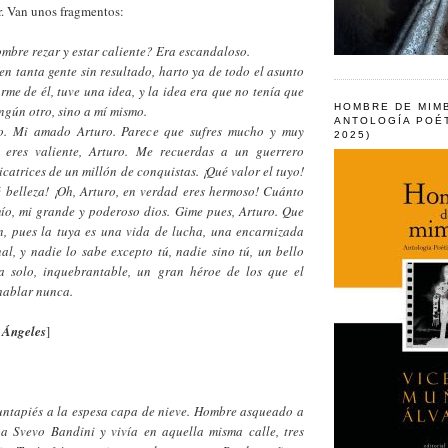
ar. Van unos fragmentos:
bre rezar y estar caliente? Era escandaloso.
n tanta gente sin resultado, harto ya de todo el asunto
rme de él, tuve una idea, y la idea era que no tenía que
HOMBRE DE MIM
ingún otro, sino a mí mismo.
ANTOLOGÍA POÉT
o. Mi amado Arturo. Parece que sufres mucho y muy
2025)
o eres valiente, Arturo. Me recuerdas a un guerrero
icatrices de un millón de conquistas. ¡Qué valor el tuyo!
 belleza! ¡Oh, Arturo, en verdad eres hermoso! Cuánto
mío, mi grande y poderoso dios. Gime pues, Arturo. Que
n, pues la tuya es una vida de lucha, una encarnizada
nal, y nadie lo sabe excepto tú, nadie sino tú, un bello
a solo, inquebrantable, un gran héroe de los que el
hablar nunca.
 Ángeles
]
ntapiés a la espesa capa de nieve. Hombre asqueado a
ba Svevo Bandini y vivía en aquella misma calle, tres