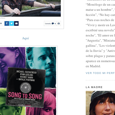
“Monólogo de un can
matar a un hombre”, “
ficción”, “No hay ca
“Para esas noches de
“Vivir y morir en La
escribiré una novela"
noche", "El amor en l
Aquí
"Angustia", "Miniatu
gallina", "Los violen
de la lluvia" y "Antiv
sobre plagas y parano
aparece en numerosas
en Madrid.
VER TODO MI PERF
LA MADRE