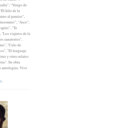
alla”, “Vengo de
El hilo de la
mino al paraíso”,
 insomnio”, "Asco",
vapiés”, "Te
, "Los viajeros de la
os sanatorios",
ras", "Culo de
tos", "El lenguaje
irus y otros relatos
ias". Su obra
 antologías. Vive
IL