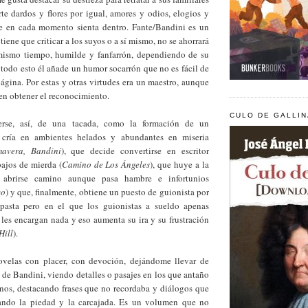
te dardos y flores por igual, amores y odios, elogios y
e en cada momento sienta dentro. Fante/Bandini es un
iene que criticar a los suyos o a sí mismo, no se ahorrará
 mismo tiempo, humilde y fanfarrón, dependiendo de su
todo esto él añade un humor socarrón que no es fácil de
ágina. Por estas y otras virtudes era un maestro, aunque
en obtener el reconocimiento.
CULO DE GALLI
rse, así, de una tacada, como la formación de un
cría en ambientes helados y abundantes en miseria
avera, Bandini
), que decide convertirse en escritor
bajos de mierda (
Camino de Los Ángeles
), que huye a la
 abrirse camino aunque pasa hambre e infortunios
vo
) y que, finalmente, obtiene un puesto de guionista por
pasta pero en el que los guionistas a sueldo apenas
les encargan nada y eso aumenta su ira y su frustración
Hill
).
ovelas con placer, con devoción, dejándome llevar de
 de Bandini, viendo detalles o pasajes en los que antaño
nos, destacando frases que no recordaba y diálogos que
ando la piedad y la carcajada. Es un volumen que no