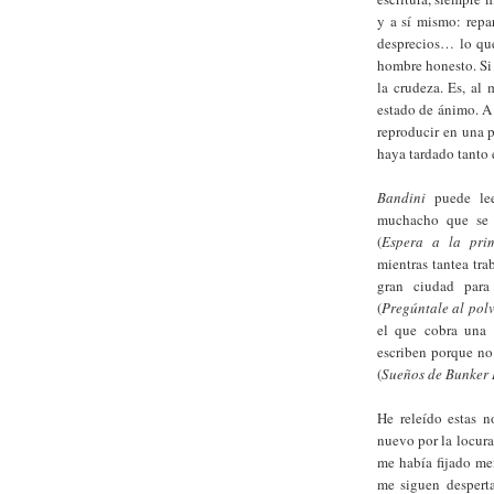
y a sí mismo: repar
desprecios… lo qu
hombre honesto. Si t
la crudeza. Es, al
estado de ánimo. A 
reproducir en una p
haya tardado tanto 
Bandini
puede lee
muchacho que se 
(
Espera a la prim
mientras tantea tra
gran ciudad para
(
Pregúntale al pol
el que cobra una 
escriben porque no 
(
Sueños de Bunker 
He releído estas n
nuevo por la locura
me había fijado me
me siguen despert